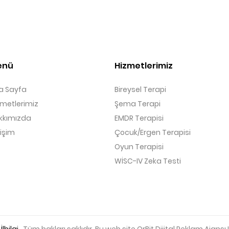
enü
Hizmetlerimiz
a Sayfa
Bireysel Terapi
zmetlerimiz
Şema Terapi
kkımızda
EMDR Terapisi
tişim
Çocuk/Ergen Terapisi
Oyun Terapisi
WİSC-IV Zeka Testi