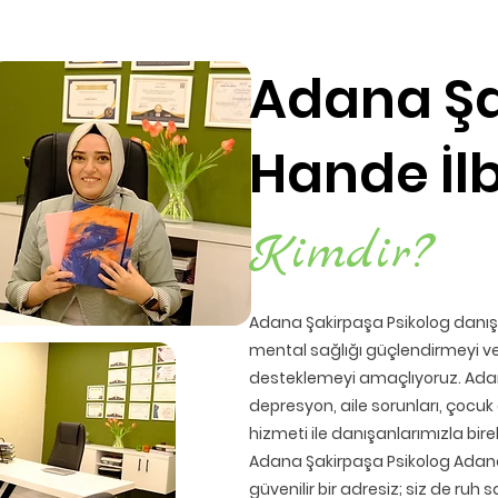
Adana Şa
Hande İlb
Kimdir?
Adana Şakirpaşa Psikolog danışan
mental sağlığı güçlendirmeyi ve k
desteklemeyi amaçlıyoruz. Adan
depresyon, aile sorunları, çocuk 
hizmeti ile danışanlarımızla bir
Adana Şakirpaşa Psikolog Adana'
güvenilir bir adresiz; siz de ruh 