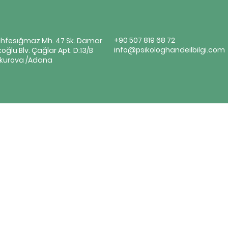
+90 507 819 68 72
hfesığmaz Mh. 47 Sk. Damar
info@psikologhandeilbilgi.com
koğlu Blv. Çağlar Apt. D:13/B
kurova /Adana