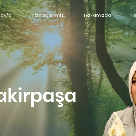
Sayfa
Hizmetlerimiz
Hakkımızda
İl
akirpaşa