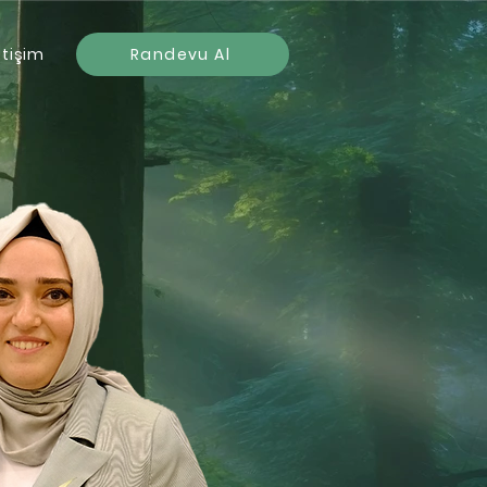
etişim
Randevu Al