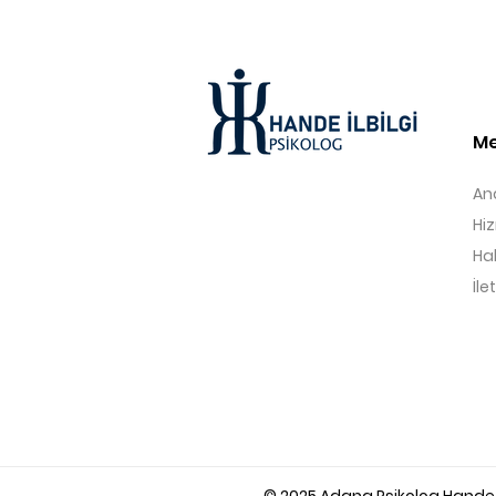
M
An
Hi
Ha
İle