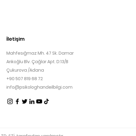
İletişim
Mahfesığmaz Mh. 47 Sk. Damar
Arıkoğlu Blv. Çağlar Apt. D:13/B
Çukurova /Adana
+90 507 819 68 72
info@psikologhandeilbilgi.com