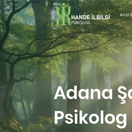
Ana 
Adana Ş
Psikolog