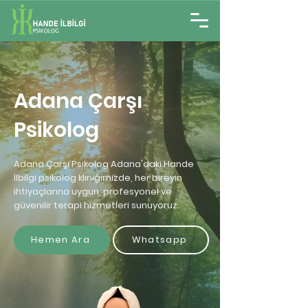
Adana Çarşı
Psikolog
Adana Çarşı Psikolog Adana'daki Hande
İlbilgi psikolog kliniğimizde, her bireyin
ihtiyaçlarına uygun, profesyonel ve
güvenilir terapi hizmetleri sunuyoruz.
Hemen Ara
Whatsapp