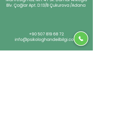
Blv. Çağlar Apt. D:13/B Çukurova /Adana
+90 507 819 68 72
info@psikologhandeilbilgi.com
Randevu Al