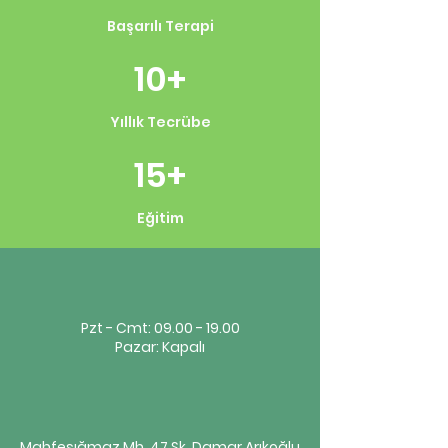
Başarılı Terapi
10+
Yıllık Tecrübe
15+
Eğitim
Pzt - Cmt:
09.00 - 19.00
Pazar: Kapalı
Mahfesığmaz Mh. 47 Sk. Damar Arıkoğlu