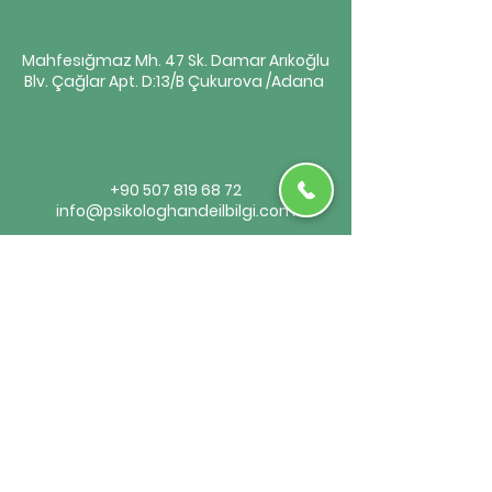
Mahfesığmaz Mh. 47 Sk. Damar Arıkoğlu
Blv. Çağlar Apt. D:13/B Çukurova /Adana
+90 507 819 68 72
info@psikologhandeilbilgi.com
Randevu Al