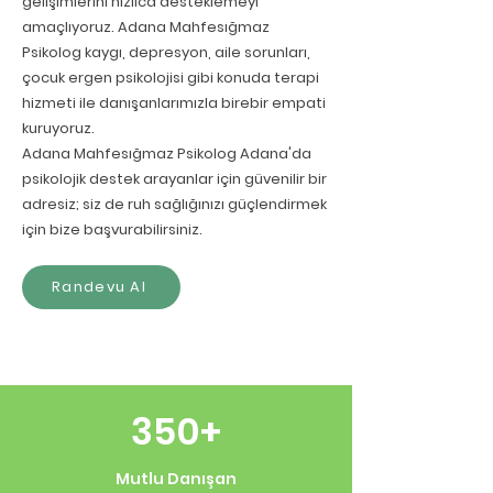
gelişimlerini hızlıca desteklemeyi
amaçlıyoruz. Adana Mahfesığmaz
Psikolog kaygı, depresyon, aile sorunları,
çocuk ergen psikolojisi gibi konuda terapi
hizmeti ile danışanlarımızla birebir empati
kuruyoruz.
Adana Mahfesığmaz Psikolog Adana'da
psikolojik destek arayanlar için güvenilir bir
adresiz; siz de ruh sağlığınızı güçlendirmek
için bize başvurabilirsiniz.
Randevu Al
350+
Mutlu Danışan