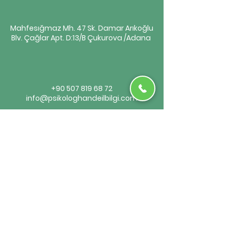
Mahfesığmaz Mh. 47 Sk. Damar Arıkoğlu
Blv. Çağlar Apt. D:13/B Çukurova /Adana
+90 507 819 68 72
info@psikologhandeilbilgi.com
Randevu Al