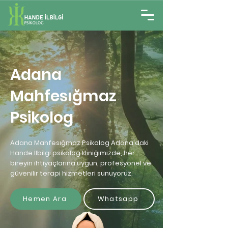
Adana
Mahfesığmaz
Psikolog
Adana Mahfesığmaz Psikolog Adana'daki
Hande İlbilgi psikolog kliniğimizde, her
bireyin ihtiyaçlarına uygun, profesyonel ve
güvenilir terapi hizmetleri sunuyoruz.
Hemen Ara
Whatsapp